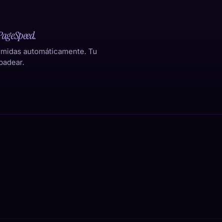
PageSpeed.
imidas automáticamente. Tu
padear.