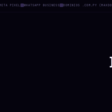
 PIXEL
WHATSAPP BUSINESS
DOMINIOS .COM.PY (MAXDOMINI