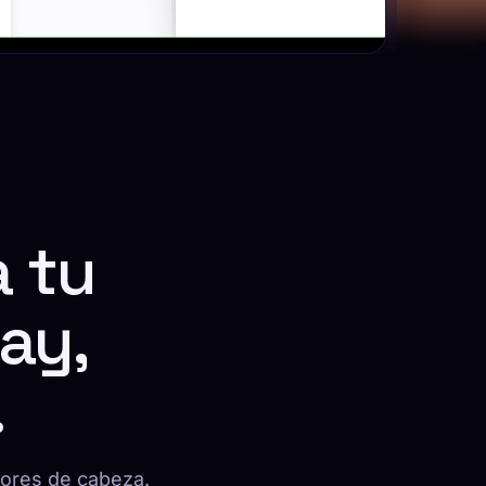
a tu
ay,
.
lores de cabeza.