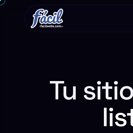
Tu sit
li