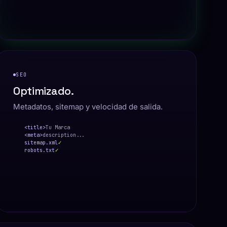
SEO
Optimizado.
Metadatos, sitemap y velocidad de salida.
<title>
Tu Marca
<meta>
description...
sitemap.xml
✓
robots.txt
✓