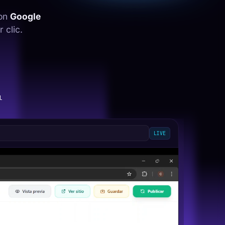
con
Google
 clic.
l
LIVE