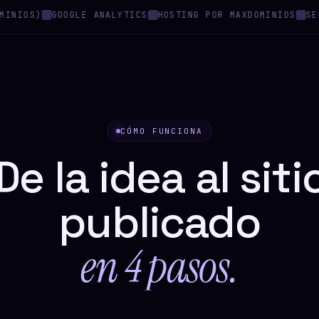
OS)
GOOGLE ANALYTICS
HOSTING POR MAXDOMINIOS
SEO RE
CÓMO FUNCIONA
De la idea al siti
publicado
en 4 pasos.